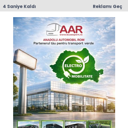
3 Saniye Kaldı
Reklamı Geç
17:50
Romanya'da Enerji Tasarrufu İçin Yeni Önlem
Anasayfa
KÜLTÜR - SANAT
11. Sarı Saltuk Buluşması
gerçekleşti