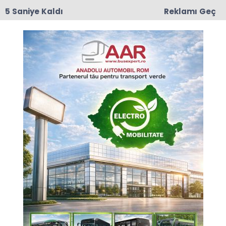
4 Saniye Kaldı
Reklamı Geç
17:50
Romanya'da Enerji Tasarrufu İçin Yeni Önlem
Anasayfa
KÜLTÜR - SANAT
Yunus Emre Enstitüsünün
Ev Sahipliğinde Tarih Yaz
Okulu Programı