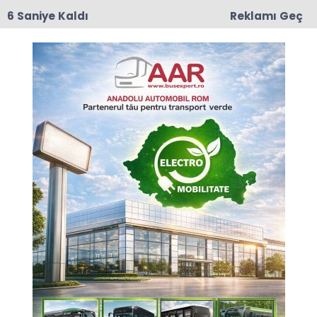
6 Saniye Kaldı
Reklamı Geç
17:50
Romanya'da Enerji Tasarrufu İçin Yeni Önlem
FUTBOL