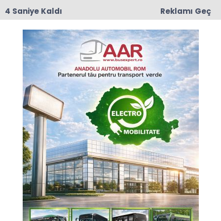
4 Saniye Kaldı
Reklamı Geç
17:50
Romanya'da Enerji Tasarrufu İçin Yeni Önlem
Anasayfa
GÜNCEL
Romanya - Türkiye
Güvenlik İş Birliği
Genişliyor