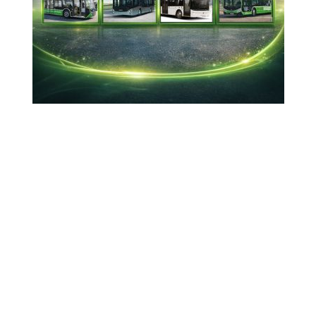
Romanya Başbakan Yardımcısı ve İçişleri
Bakanı Cătălin Predoiu, Romanya’yı ziyaret
eden İçişleri bakanı Ali Yerlikaya ile
gerçekleştirdiği görüşmeden sonra düzenlenen
ortak basın toplantısında konuştu.
16-01-2026 11:10