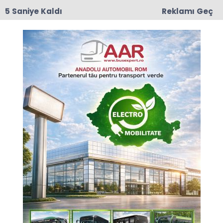
4 Saniye Kaldı
Reklamı Geç
17:50
Romanya'da Enerji Tasarrufu İçin Yeni Önlem
Anasayfa
GÜNCEL
IMSB’de Toplumsal
Sorumluluk Odaklı Eğitim
Çalışması