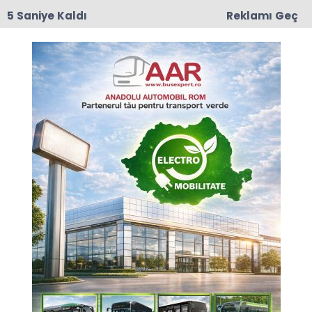
4 Saniye Kaldı
Reklamı Geç
17:50
Romanya'da Enerji Tasarrufu İçin Yeni Önlem
Anasayfa
GÜNCEL
Ali Karaca'ya bir tebrik bir
de teşekkür
Serkan Eruysal yazıyor...