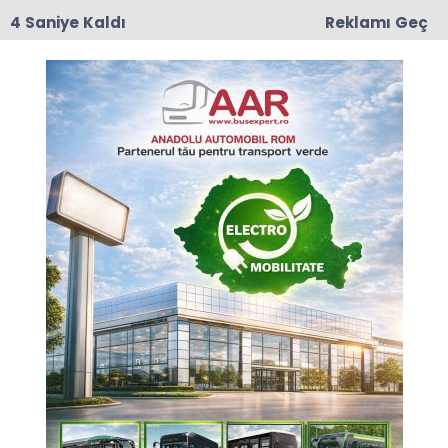
3 Saniye Kaldı
Reklamı Geç
17:50
Romanya'da Enerji Tasarrufu İçin Yeni Önlem
Anasayfa
GÜNCEL
Büyükelçilikten
Ramazan’ın İlk Gününde
Bükreş’te İftar