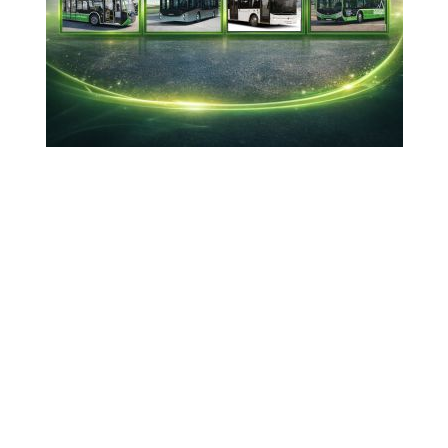
İzmirli enerji şirketi Enda Enerji Holding,
Romanya'da bir Türk şirketinin 3 ayrı güneş
enerjisi santrali projesini devraldı.
Tamamlandığında 47,3 milyon Euro büyüklüğe
ulaşacak proje ile Enda'nın kurulu gücü yüzde
28 artacak
21-02-2026 10:43