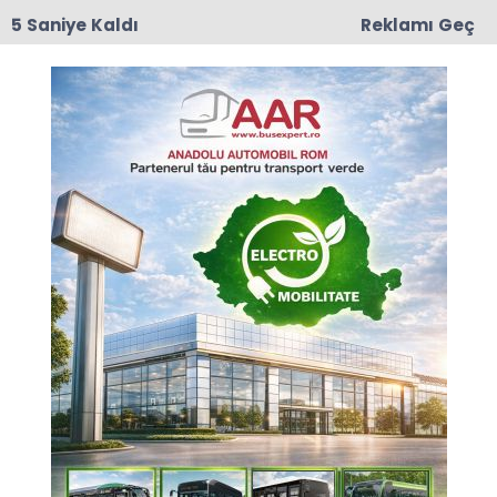
4 Saniye Kaldı
Reklamı Geç
17:50
Romanya'da Enerji Tasarrufu İçin Yeni Önlem
Anasayfa
ROMANYA
İzmirli Enda Romanya'da
47 milyon Euro’luk projeyi
devraldı