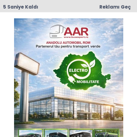
5 Saniye Kaldı
Reklamı Geç
17:50
Romanya'da Enerji Tasarrufu İçin Yeni Önlem
Anasayfa
Otomotiv
HASMER BUS