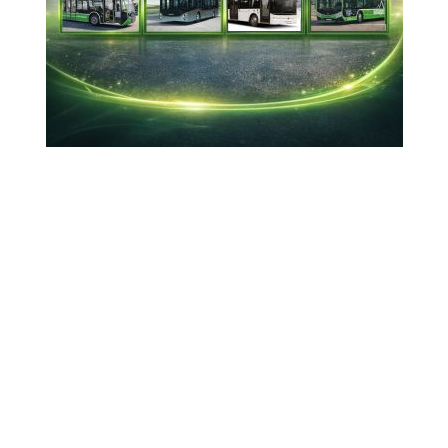
Ağır vasıtalara yedek parça ve teknik servis
hizmeti
01-12-2022 18:28
Hakkında
HASMER BUS, Mercedes-Benz markasına ait