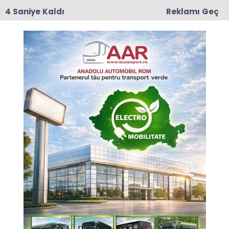
3 Saniye Kaldı
Reklamı Geç
17:50
Romanya'da Enerji Tasarrufu İçin Yeni Önlem
Anasayfa
DÜNYA
YTB, 2025'te yaklaşık 505
bin kişiye ulaştı
Yurtdışı Türkler ve Akraba Topluluklar Başkanlığı