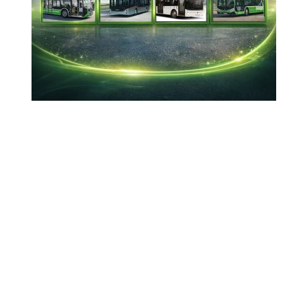
(YTB) Başkan Vekili Abdulhadi Turus, 2025'te
Türk diasporasına yönelik gerçekleştirilen 389
farklı çalışma ve proje ile yaklaşık 505 bin kişiye
ulaştıklarını söyledi.
02-01-2026 21:58