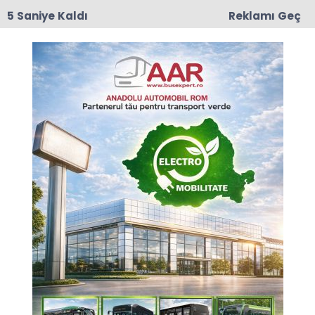
4 Saniye Kaldı
Reklamı Geç
17:50
Romanya'da Enerji Tasarrufu İçin Yeni Önlem
Anasayfa
GÜNCEL
Türk Hematoloji Uzmanları
Bükreş’teydi
Tekirdağ Şehir Hastanesi Hematoloji Uzmanı