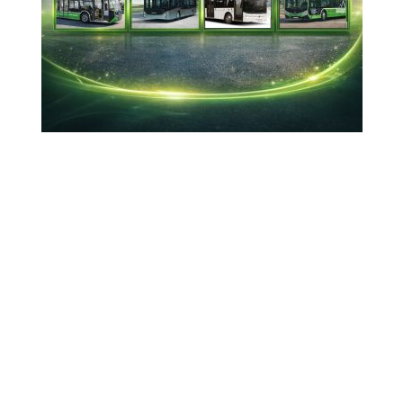
Doç. Dr. Mehmet Bakırtaş ile Hisar Hospital
Hematoloji Uzmanı Prof. Dr. Şebnem İzmir Güner
Bükreş’e geldiler.
03-02-2026 13:27
Güncelleme : 03-02-2026 13:30