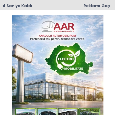
4 Saniye Kaldı
Reklamı Geç
17:50
Romanya'da Enerji Tasarrufu İçin Yeni Önlem
Anasayfa
GÜNCEL
Türk Giyim ve Ayakkabı
Sektörü Bükreş’e geliyor