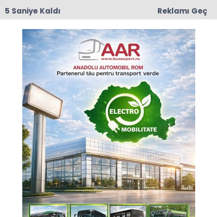
4 Saniye Kaldı
Reklamı Geç
17:50
Romanya'da Enerji Tasarrufu İçin Yeni Önlem
Anasayfa
GÜNCEL
TİAD heyetinden SOCAR
CEO’su Ramin Aliyev’e
ziyaret