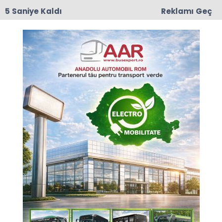
4 Saniye Kaldı
Reklamı Geç
17:50
Romanya'da Enerji Tasarrufu İçin Yeni Önlem
Anasayfa
ROMANYA
THY, Ermenistan ve
Romanya'ya iki yeni sefer
başlatacak