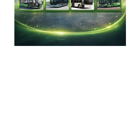
Türk Hava Yolları (THY), Romanya Temeşvar
(Timişoara) ile Ermenistan'ın başkenti Erivan'a
tarifeli sefer başlatılmasına karar verildiğini
duyurdu.
01-10-2025 20:22
Güncelleme : 02-10-2025 11:24