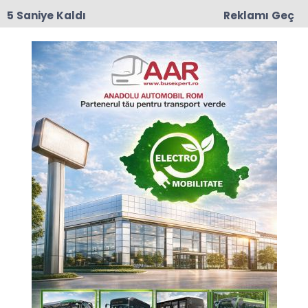
4 Saniye Kaldı
Reklamı Geç
17:50
Romanya'da Enerji Tasarrufu İçin Yeni Önlem
Anasayfa
ROMANYA
Sibiu’daki eski
Cumhurbaşkanı
İohannis'in evinin