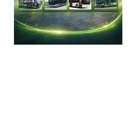
Anma Günü ve Çanakkale Deniz Zaferi'nin 110.
yıl dönümü dolayısıyla tören düzenlendi.
18-03-2025 22:31
Güncelleme : 18-03-2025 22:37