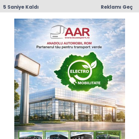
4 Saniye Kaldı
Reklamı Geç
17:50
Romanya'da Enerji Tasarrufu İçin Yeni Önlem
Anasayfa
GÜNCEL
Şehitlerimiz Romanya'da
anıldı
Romanya’nın başkenti Bükreş’te 18 Mart Şehitleri