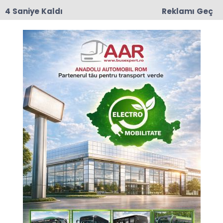
3 Saniye Kaldı
Reklamı Geç
17:50
Romanya'da Enerji Tasarrufu İçin Yeni Önlem
Anasayfa
RÖPORTAJ
Romanya'daki gençleri bir
araya getirmeyi
hedefleyen yeni bir