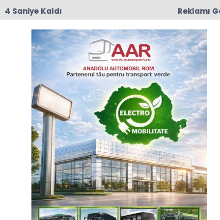
3 Saniye Kaldı
Reklamı G
08:31
Romanya, Avrupa Kürek Şampiyonası'nı Madalya
Sıralamasında Zirvede Tamamladı
Anasayfa
ROMANYA
Romanya, yaz döneminde
şirketlere 8 milyar avroyu
aşan yatırım desteği