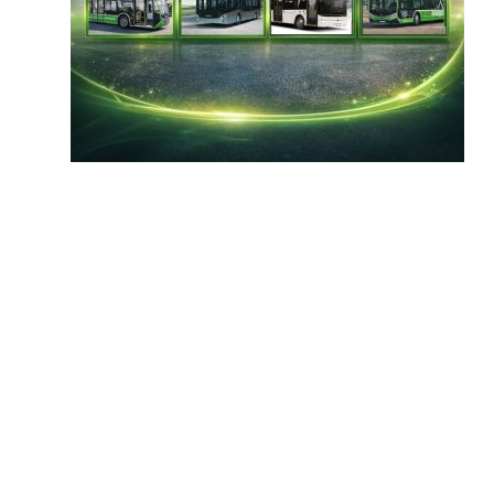
sağlayacak
Romanya hükümeti, bu yaz döneminde şirketler
ve yerel kamu idareleri için 8 milyar avronun
üzerinde AB fonu ve devlet destek programını
kullanıma açacak
04-07-2026 18:09
Güncelleme : 04-07-2026 18:09