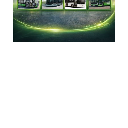
güçlü bir ortaklık kurduk
Romanya Dışişleri Bakanı Oana Toiu,
Romanya'nın "Karadeniz'i birlikte koruma
konusunda" Türkiye ile güçlü bir ortaklık
kurduğunu söyledi.
08-07-2026 14:17