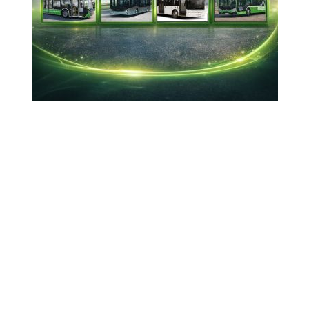
Ankara merkezli ROKETSAN ile Romanya
merkezli ROMARM, savunma sanayisinde
teknoloji geliştirme ve üretim iş birliğini
kapsayan mutabakat zaptı imzaladı.
25-01-2026 22:01