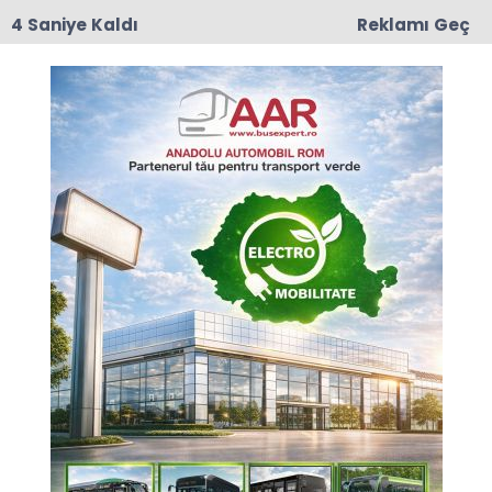
3 Saniye Kaldı
Reklamı Geç
17:50
Romanya'da Enerji Tasarrufu İçin Yeni Önlem
Anasayfa
GÜNCEL
ROKETSAN, ROMARM ile
stratejik anlaşma
imzaladı