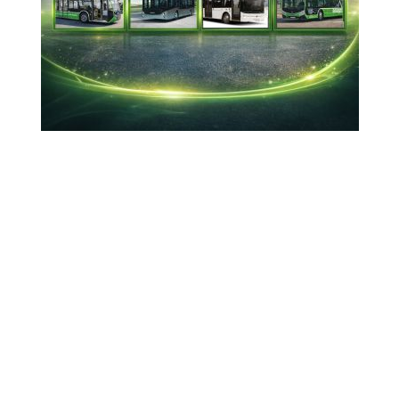
başladı
Otokar, Romanya’daki Automecanica SA
devralmasını tamamlayarak COBRA II üretimini
Avrupa Birliği sınırları içine taşıdı.
05-06-2026 09:44