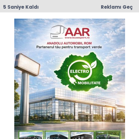
4 Saniye Kaldı
Reklamı Geç
17:50
Romanya'da Enerji Tasarrufu İçin Yeni Önlem
Anasayfa
ROMANYA
Otokar Romanya
devralmasını tamamladı,
Avrupa’da üretime