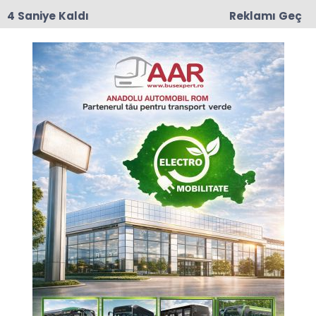
3 Saniye Kaldı
Reklamı Geç
17:50
Romanya'da Enerji Tasarrufu İçin Yeni Önlem
Anasayfa
GÜNCEL
Osmanlı tarihine ışık
tutan Kemal Karpat
vefatının 7. yılında anılıyor