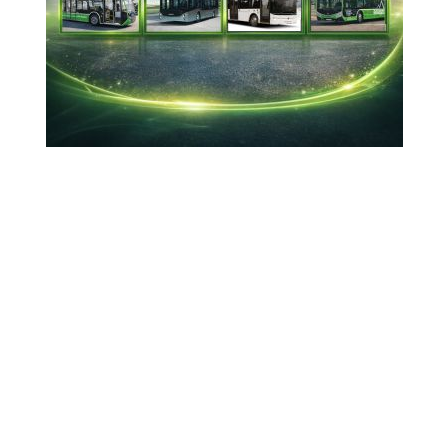
Çalışmaları 20 ülkede yayımlanan,
disiplinlerarası çalışmaların öncülüğünü yapan
tarihçi Prof. Dr. Kemal Haşim Karpat’ın vefatının
7. yılı...
12-02-2026 23:43
Güncelleme : 12-02-2026 23:51