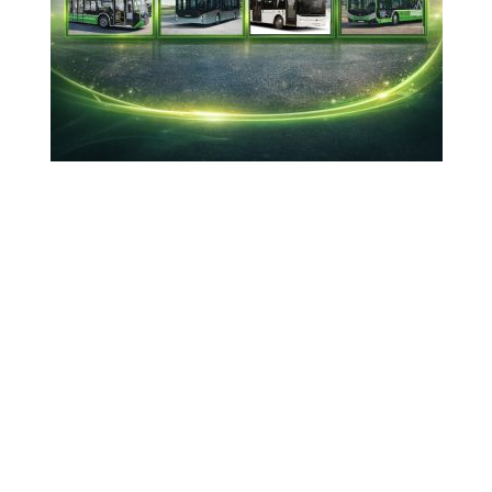
paylaşıldı
Karayolu Altyapı Yönetimi Ulusal Şirketi (CNAIR)
genel müdürü Cristian Pistol, Sibiu - Pitești
Otoyolu ile ilgili bir video paylaştı.
12-01-2026 11:26
Güncelleme : 12-01-2026 12:09