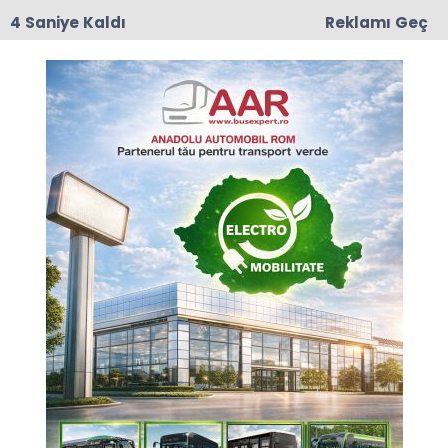
3 Saniye Kaldı
Reklamı Geç
17:50
Romanya'da Enerji Tasarrufu İçin Yeni Önlem
Anasayfa
ROMANYA
Mapa ve Cengiz inşaatın
yaptığı dev otoyol
projesinden video