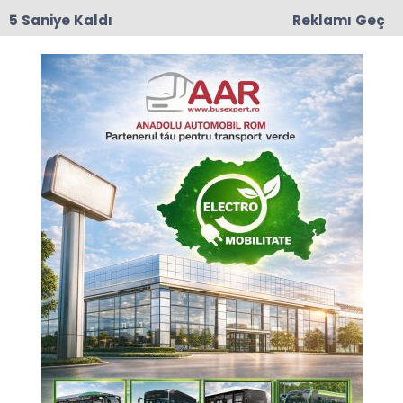
4 Saniye Kaldı
Reklamı Geç
17:50
Romanya'da Enerji Tasarrufu İçin Yeni Önlem
Anasayfa
GÜNCEL
Londra’da Cumhuriyet
resepsiyonu