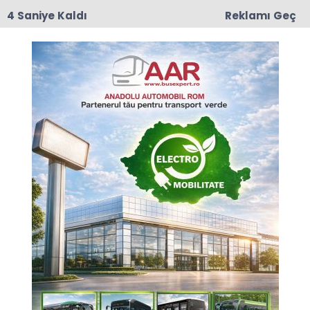
3 Saniye Kaldı
Reklamı Geç
17:50
Romanya'da Enerji Tasarrufu İçin Yeni Önlem
Anasayfa
EKONOMİ
Kıyı otoyolu için 11 teklif
verildi
“Kıyı Otoyolu"'nun inşaası için 11 teklif verildi.