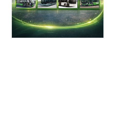
hazırlanıyor
Romanya'nın başkenti Bükreş'te düzenlenecek
olan Büyükler Avrupa Güreş Şampiyonası'nda
mücadele edecek Grekoromen Milli Takımı'nın
kadrosu açıklandı.
02-02-2024 22:34
Güncelleme : 02-02-2024 22:36