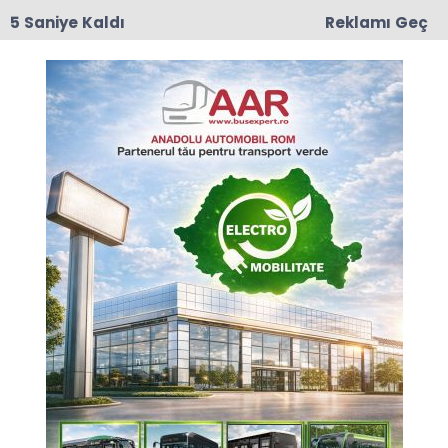
4 Saniye Kaldı
Reklamı Geç
17:50
Romanya'da Enerji Tasarrufu İçin Yeni Önlem
Anasayfa
SPOR
Grekoromen Milli Takımı
Büyükler Avrupa Güreş
Şampiyonası'na