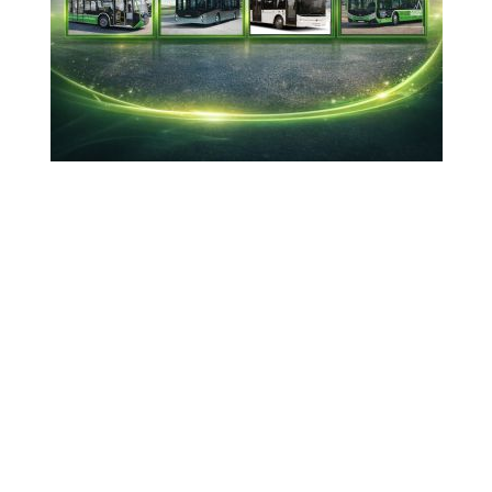
Mobil Bankacılık
uygulamasından da
alabilirler
Garanti BBVA müşterileri artık Mobil Bankacılık
uygulaması üzerinden bireysel kredi ve Bonus
Card başvurularını online olarak
gerçekleştirebilecek
27-06-2024 13:10