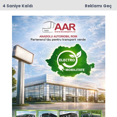
3 Saniye Kaldı
Reklamı Geç
17:50
Romanya'da Enerji Tasarrufu İçin Yeni Önlem
Anasayfa
EKONOMİ
Garanti BBVA müşterileri
ihtiyaç kredilerini ve
Bonus Card'larını artık