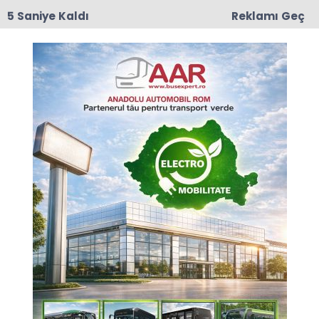
4 Saniye Kaldı
Reklamı Geç
17:50
Romanya'da Enerji Tasarrufu İçin Yeni Önlem
Anasayfa
TÜRKİYE
Dünyada iz bırakanlar
programı yeni sezon
çekimlerine başladı