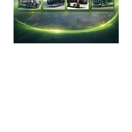
Euro Star TV'de yayınlanan "Dünyada İz
Bırakanlar" programı, ilk sezonunda yayımlanan
14 bölümün ardından yeni sezon çekimlerine
başladı
01-07-2026 17:43