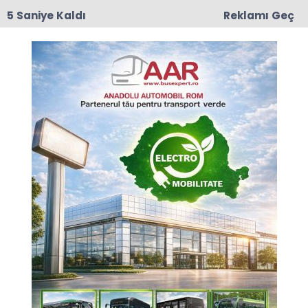
4 Saniye Kaldı
Reklamı Geç
08:31
Romanya, Avrupa Kürek Şampiyonası'nı Madalya
Sıralamasında Zirvede Tamamladı
Anasayfa
GÜNCEL
Cumhuriyetimizin 100. yılı
münasebetiyle duyuru
yayınladı