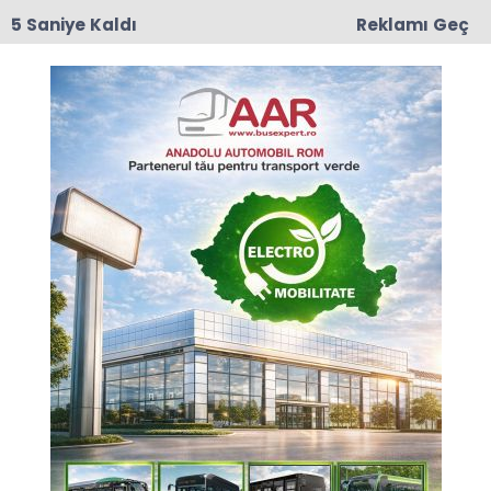
4 Saniye Kaldı
Reklamı Geç
17:50
Romanya'da Enerji Tasarrufu İçin Yeni Önlem
Anasayfa
GÜNCEL
Büyükelçi Altan, SU
MARKET’te
Büyükelçimiz Özgür Kıvanç Altan, Romanya'nın