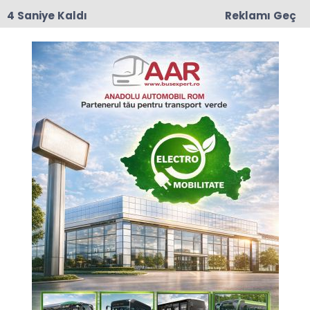
3 Saniye Kaldı
Reklamı Geç
17:50
Romanya'da Enerji Tasarrufu İçin Yeni Önlem
Anasayfa
SPOR
Bükreş’te Çocuklar Günü
Coşkusu: Baby Volley
Bucharest Cup 2026