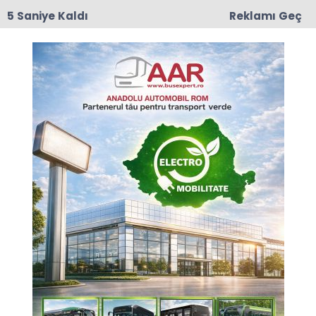
4 Saniye Kaldı
Reklamı Geç
17:50
Romanya'da Enerji Tasarrufu İçin Yeni Önlem
Anasayfa
GÜNCEL
Başarıya Doğru, ROYAD
19-10-2024 18:34