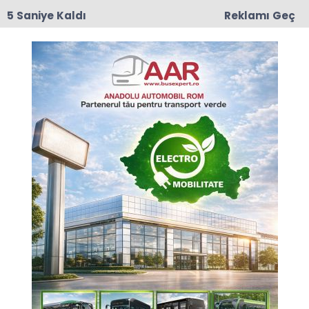
4 Saniye Kaldı
Reklamı Geç
17:50
Romanya'da Enerji Tasarrufu İçin Yeni Önlem
Anasayfa
DÜNYA
Avrupa Parlementosu
Çalışma Vizelerini
Kolaylaştırıyor