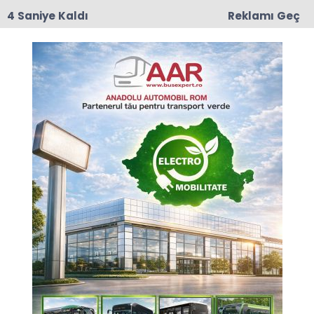
3 Saniye Kaldı
Reklamı Geç
17:50
Romanya'da Enerji Tasarrufu İçin Yeni Önlem
Anasayfa
KÜLTÜR - SANAT
Asırları Aşan Bir Ses,
Karadeniz Kıyısında
Yeniden Yankılandı