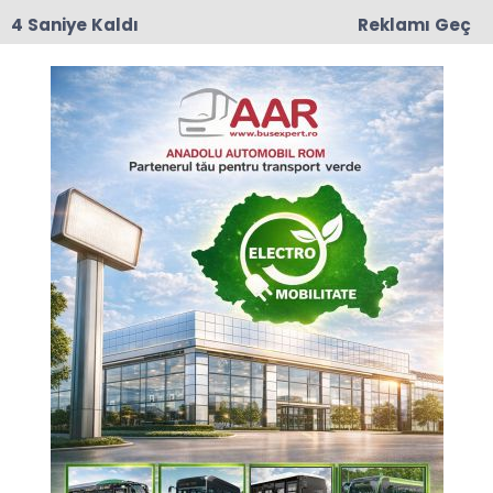
3 Saniye Kaldı
Reklamı Geç
17:50
Romanya'da Enerji Tasarrufu İçin Yeni Önlem
Anasayfa
GÜNCEL
8 Mart Kadınlar Günü THY
tarafından kutlandı