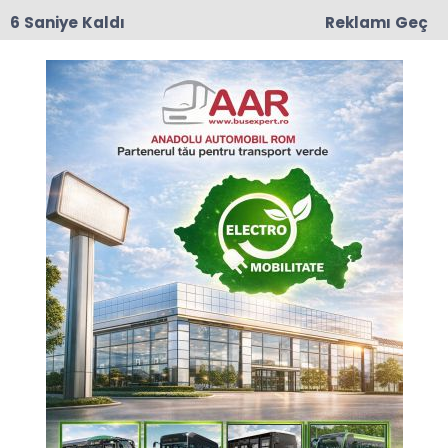
6 Saniye Kaldı
Reklamı Geç
17:50
Romanya'da Enerji Tasarrufu İçin Yeni Önlem
Anasayfa
© 2026 Tüm hakları saklıdır. Sistem : Gazisoft
Haber
Yazılımı