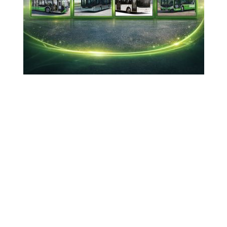
GÜNCEL
SPOR
EKONOMİ
MAGAZİN
SEKTÖR
DÜNYA
TÜRKİYE
SAĞLIK
STIRI
TEKNOLOJİ
SİYASET
KÜLTÜR - SANAT
ROMANYA
RÖPORTAJ
BİYOGRAFİ
REKLAM