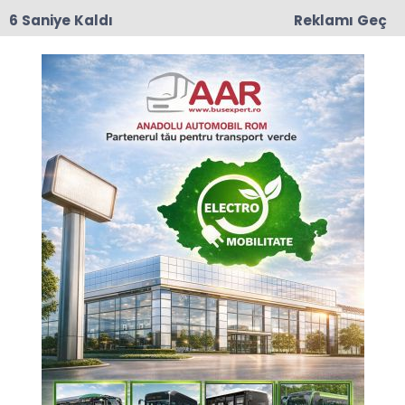
6 Saniye Kaldı
Reklamı Geç
17:50
Romanya'da Enerji Tasarrufu İçin Yeni Önlem
İletişim
Künye
Yayın İlkeleri
Kurallar
Künye
Kurucusu ve
İmtiyaz Sahibi