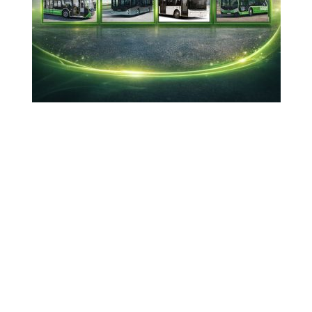
Erkan ERUYSAL
Genel Koordinatör
Serkan ERUYSAL
Adres
Sos de centura, Nr 50, Bucureşti
Tel: +40 746 90 90 91
E-Mail
hayat_ro@yahoo.com
Yazılım ve Alt Yapı Sağlayıcı
Ünvan :
Gazisoft Bilişim San. Tic. Ltd. Şti.
Adres :
Küçükbakkalköy Mah. Gedikpaşa Sk. No:12