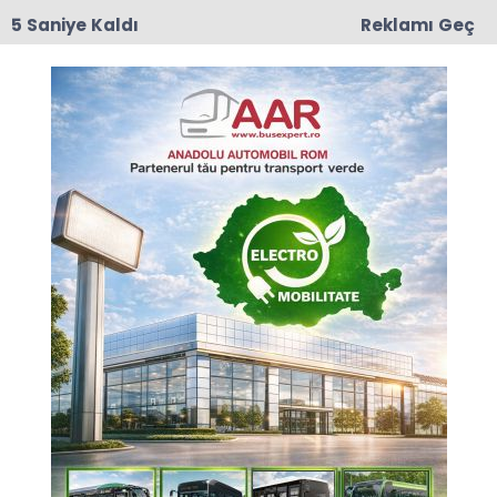
4 Saniye Kaldı
Reklamı Geç
08:31
Romanya, Avrupa Kürek Şampiyonası'nı Madalya
Sıralamasında Zirvede Tamamladı
Anasayfa
EKONOMİ
Garanti BBVA Leasing'ten
KOBİ'lere 10 milyon Euro
Garanti BBVA Leasing, KOBİ’lerin gelişimini